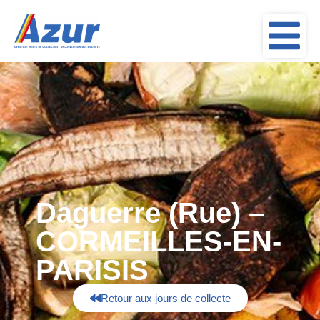
Daguerre (Rue) –
CORMEILLES-EN-
PARISIS
Retour aux jours de collecte