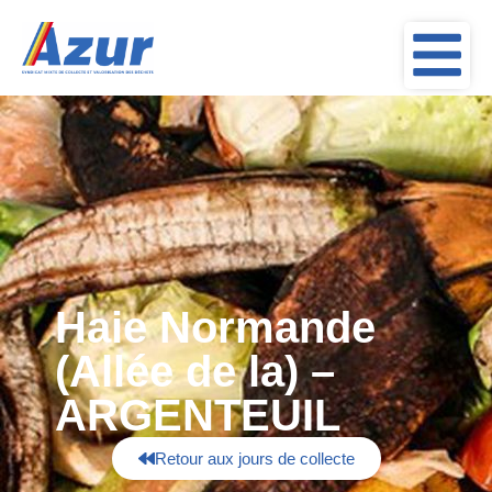
Haie Normande
(Allée de la) –
ARGENTEUIL
Retour aux jours de collecte