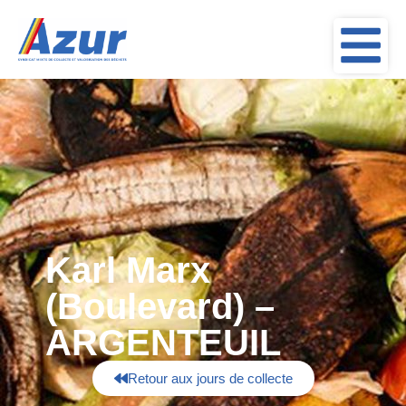
Karl Marx
(Boulevard) –
ARGENTEUIL
Retour aux jours de collecte