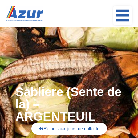
Sabliere (Sente de
la) –
ARGENTEUIL
Retour aux jours de collecte