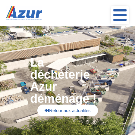
La
déchèterie
Azur
déménage !
Retour aux actualités