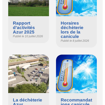
Rapport
Horaires
d’activités
déchèterie
Azur 2025
lors de la
canicule
Publié le
10 juillet 2026
Publié le
8 juillet 2026
La déchèterie
Recommandat
Azur
ions canicule