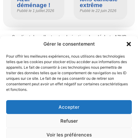
déménage !
extrême
Publié le
1 juillet 2026
Publié le
22 juin 2026
Syndicat de collecte et valorisation des déchets AZUR
Ouverture : du lundi au vendredi
Gérer le consentement
de 9 h à 12 h 30 et de 13 h 30 à 17 h
2 rue du Chemin Vert – 95100 Argenteuil
Pour offrir les meilleures expériences, nous utilisons des technologies
telles que les cookies pour stocker et/ou accéder aux informations des
01 34 11 70 31
appareils. Le fait de consentir à ces technologies nous permettra de
traiter des données telles que le comportement de navigation ou les ID
Mentions légales
Politique de cookies
uniques sur ce site. Le fait de ne pas consentir ou de retirer son
consentement peut avoir un effet négatif sur certaines caractéristiques
et fonctions.
Déclaration de confidentialité
Contact
Accepter
Refuser
Voir les préférences