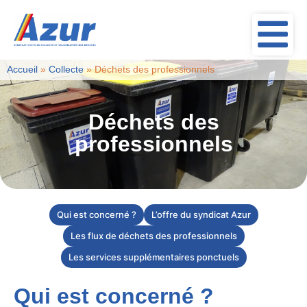
Accueil
»
Collecte
»
Déchets des professionnels
Déchets des
professionnels
Qui est concerné ?
L’offre du syndicat Azur
Les flux de déchets des professionnels
Les services supplémentaires ponctuels
Qui est concerné ?