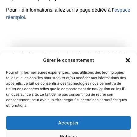
Pour + d’informations, allez sur la page dédiée à l’
espace
réemploi
.
Syndicat de collecte et valorisation des déchets AZUR
Ouverture : du lundi au vendredi
Gérer le consentement
de 9 h à 12 h 30 et de 13 h 30 à 17 h
2 rue du Chemin Vert – 95100 Argenteuil
Pour offrir les meilleures expériences, nous utilisons des technologies
telles que les cookies pour stocker et/ou accéder aux informations des
01 34 11 70 31
appareils. Le fait de consentir à ces technologies nous permettra de
traiter des données telles que le comportement de navigation ou les ID
Mentions légales
Politique de cookies
uniques sur ce site. Le fait de ne pas consentir ou de retirer son
consentement peut avoir un effet négatif sur certaines caractéristiques
et fonctions.
Déclaration de confidentialité
Contact
Accepter
Refuser