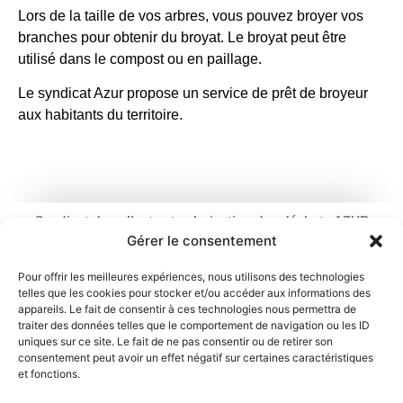
Lors de la taille de vos arbres, vous pouvez broyer vos
branches pour obtenir du broyat. Le broyat peut être
utilisé dans le compost ou en paillage.
Le syndicat Azur propose un service de prêt de broyeur
aux habitants du territoire.
Syndicat de collecte et valorisation des déchets AZUR
Ouverture : du lundi au vendredi
Gérer le consentement
de 9 h à 12 h 30 et de 13 h 30 à 17 h
2 rue du Chemin Vert – 95100 Argenteuil
Pour offrir les meilleures expériences, nous utilisons des technologies
telles que les cookies pour stocker et/ou accéder aux informations des
01 34 11 70 31
appareils. Le fait de consentir à ces technologies nous permettra de
traiter des données telles que le comportement de navigation ou les ID
Mentions légales
Politique de cookies
uniques sur ce site. Le fait de ne pas consentir ou de retirer son
consentement peut avoir un effet négatif sur certaines caractéristiques
et fonctions.
Déclaration de confidentialité
Contact