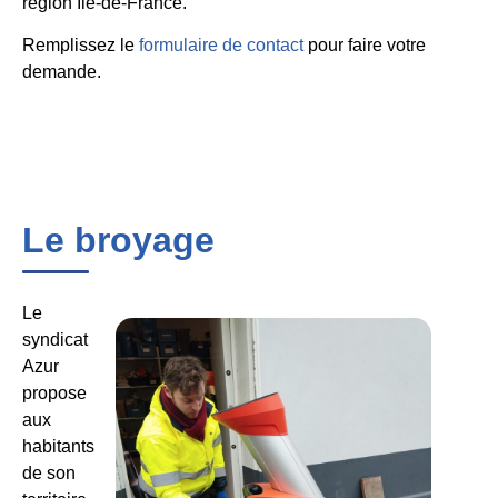
région Ile-de-France.
Remplissez le
formulaire de contact
pour faire votre
demande.
Le broyage
Le
syndicat
Azur
propose
aux
habitants
de son