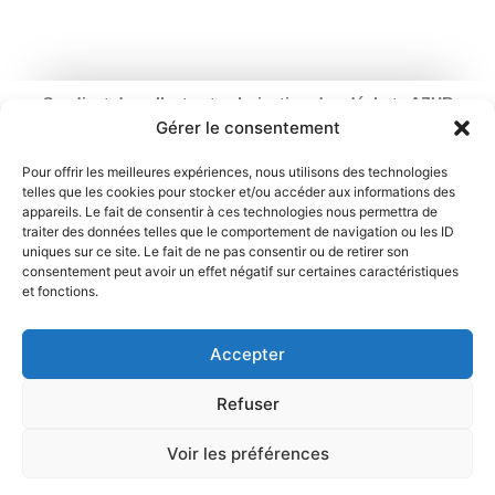
Syndicat de collecte et valorisation des déchets AZUR
Ouverture : du lundi au vendredi
Gérer le consentement
de 9 h à 12 h 30 et de 13 h 30 à 17 h
2 rue du Chemin Vert – 95100 Argenteuil
Pour offrir les meilleures expériences, nous utilisons des technologies
telles que les cookies pour stocker et/ou accéder aux informations des
01 34 11 70 31
appareils. Le fait de consentir à ces technologies nous permettra de
traiter des données telles que le comportement de navigation ou les ID
Mentions légales
Politique de cookies
uniques sur ce site. Le fait de ne pas consentir ou de retirer son
consentement peut avoir un effet négatif sur certaines caractéristiques
et fonctions.
Déclaration de confidentialité
Contact
Accepter
Refuser
Voir les préférences