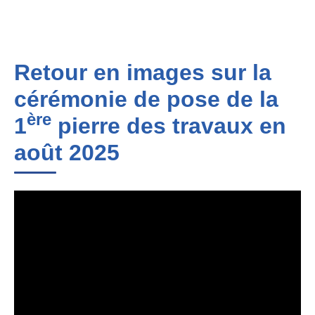
Retour en images sur la
cérémonie de pose de la
ère
1
pierre des travaux en
août 2025