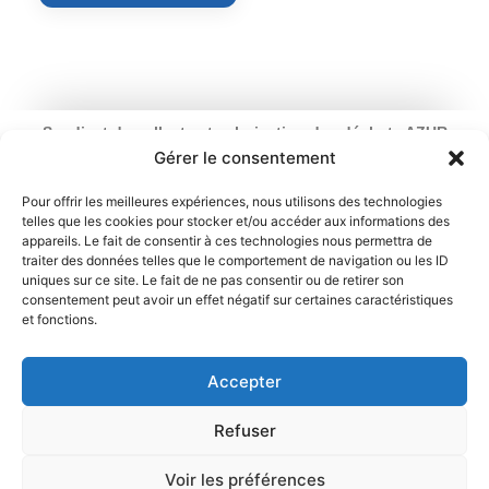
Syndicat de collecte et valorisation des déchets AZUR
Ouverture : du lundi au vendredi
Gérer le consentement
de 9 h à 12 h 30 et de 13 h 30 à 17 h
2 rue du Chemin Vert – 95100 Argenteuil
Pour offrir les meilleures expériences, nous utilisons des technologies
telles que les cookies pour stocker et/ou accéder aux informations des
01 34 11 70 31
appareils. Le fait de consentir à ces technologies nous permettra de
traiter des données telles que le comportement de navigation ou les ID
Mentions légales
Politique de cookies
uniques sur ce site. Le fait de ne pas consentir ou de retirer son
consentement peut avoir un effet négatif sur certaines caractéristiques
et fonctions.
Déclaration de confidentialité
Contact
Accepter
Refuser
Voir les préférences