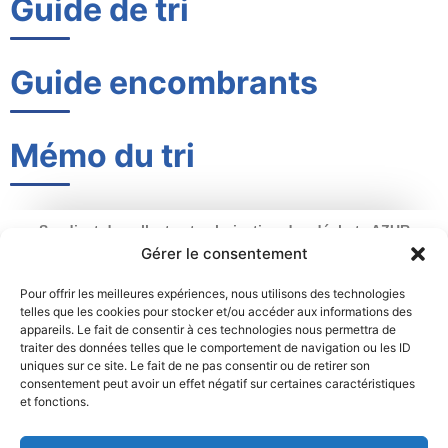
Guide de tri
Guide encombrants
Mémo du tri
Syndicat de collecte et valorisation des déchets AZUR
Ouverture : du lundi au vendredi
Gérer le consentement
de 9 h à 12 h 30 et de 13 h 30 à 17 h
2 rue du Chemin Vert – 95100 Argenteuil
Pour offrir les meilleures expériences, nous utilisons des technologies
telles que les cookies pour stocker et/ou accéder aux informations des
01 34 11 70 31
appareils. Le fait de consentir à ces technologies nous permettra de
traiter des données telles que le comportement de navigation ou les ID
Mentions légales
Politique de cookies
uniques sur ce site. Le fait de ne pas consentir ou de retirer son
consentement peut avoir un effet négatif sur certaines caractéristiques
et fonctions.
Déclaration de confidentialité
Contact