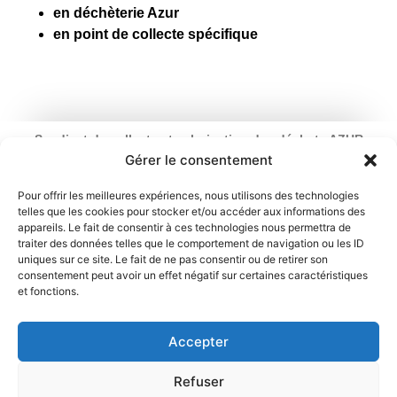
en déchèterie Azur
en point de collecte spécifique
Syndicat de collecte et valorisation des déchets AZUR
Ouverture : du lundi au vendredi
Gérer le consentement
de 9 h à 12 h 30 et de 13 h 30 à 17 h
2 rue du Chemin Vert – 95100 Argenteuil
Pour offrir les meilleures expériences, nous utilisons des technologies
telles que les cookies pour stocker et/ou accéder aux informations des
01 34 11 70 31
appareils. Le fait de consentir à ces technologies nous permettra de
traiter des données telles que le comportement de navigation ou les ID
Mentions légales
Politique de cookies
uniques sur ce site. Le fait de ne pas consentir ou de retirer son
consentement peut avoir un effet négatif sur certaines caractéristiques
et fonctions.
Déclaration de confidentialité
Contact
Accepter
Refuser