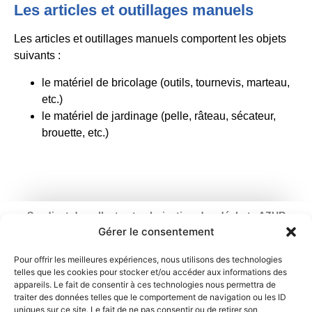
Les articles et outillages manuels
Les articles et outillages manuels comportent les objets
suivants :
le matériel de bricolage (outils, tournevis, marteau,
etc.)
le matériel de jardinage (pelle, râteau, sécateur,
brouette, etc.)
Syndicat de collecte et valorisation des déchets AZUR
Ouverture : du lundi au vendredi
Gérer le consentement
de 9 h à 12 h 30 et de 13 h 30 à 17 h
2 rue du Chemin Vert – 95100 Argenteuil
Pour offrir les meilleures expériences, nous utilisons des technologies
telles que les cookies pour stocker et/ou accéder aux informations des
01 34 11 70 31
appareils. Le fait de consentir à ces technologies nous permettra de
traiter des données telles que le comportement de navigation ou les ID
Mentions légales
Politique de cookies
uniques sur ce site. Le fait de ne pas consentir ou de retirer son