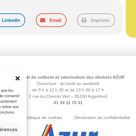
LinkedIn
Email
Imprimer
Syndicat de collecte et valorisation des déchets AZUR
Ouverture : du lundi au vendredi
de 9 h à 12 h 30 et de 13 h 30 à 17 h
s que les
de consentir
2 rue du Chemin Vert – 95100 Argenteuil
mportement
01 34 11 70 31
 retirer son
onctions.
égales
Politique de cookies
Déclaration de confidentialité
férences