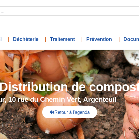
i
Déchèterie
Traitement
Prévention
Docum
Distribution de compos
r, 10 rue du Chemin Vert, Argenteuil
Retour à l'agenda