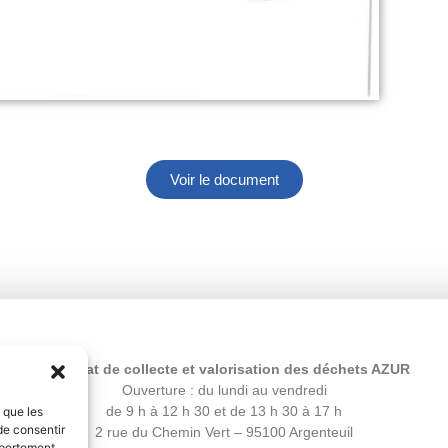
Voir le document
Syndicat de collecte et valorisation des déchets AZUR
Ouverture : du lundi au vendredi
de 9 h à 12 h 30 et de 13 h 30 à 17 h
s que les
de consentir
2 rue du Chemin Vert – 95100 Argenteuil
mportement