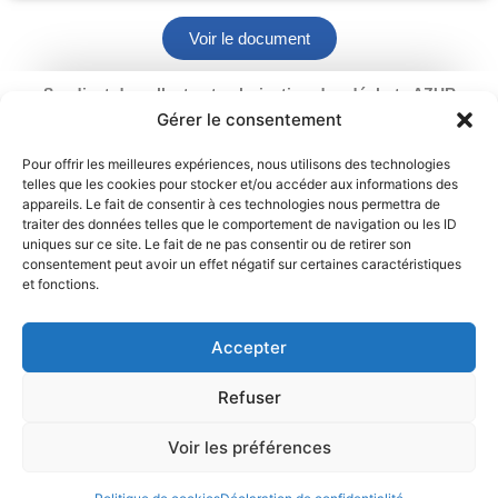
Voir le document
Syndicat de collecte et valorisation des déchets AZUR
Ouverture : du lundi au vendredi
Gérer le consentement
de 9 h à 12 h 30 et de 13 h 30 à 17 h
2 rue du Chemin Vert – 95100 Argenteuil
Pour offrir les meilleures expériences, nous utilisons des technologies
telles que les cookies pour stocker et/ou accéder aux informations des
01 34 11 70 31
appareils. Le fait de consentir à ces technologies nous permettra de
traiter des données telles que le comportement de navigation ou les ID
Mentions légales
Politique de cookies
uniques sur ce site. Le fait de ne pas consentir ou de retirer son
consentement peut avoir un effet négatif sur certaines caractéristiques
et fonctions.
Déclaration de confidentialité
Contact
Accepter
Refuser
Voir les préférences