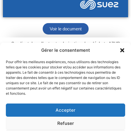
Voir le document
Syndicat de collecte et valorisation des déchets AZUR
Ouverture : du lundi au vendredi
Gérer le consentement
de 9 h à 12 h 30 et de 13 h 30 à 17 h
2 rue du Chemin Vert – 95100 Argenteuil
Pour offrir les meilleures expériences, nous utilisons des technologies
telles que les cookies pour stocker et/ou accéder aux informations des
01 34 11 70 31
appareils. Le fait de consentir à ces technologies nous permettra de
traiter des données telles que le comportement de navigation ou les ID
Mentions légales
Politique de cookies
uniques sur ce site. Le fait de ne pas consentir ou de retirer son
consentement peut avoir un effet négatif sur certaines caractéristiques
et fonctions.
Déclaration de confidentialité
Contact
Accepter
Refuser