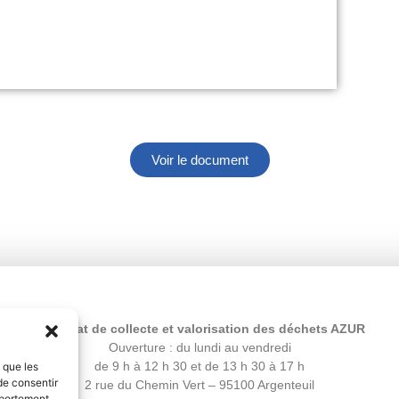
Voir le document
Syndicat de collecte et valorisation des déchets AZUR
Ouverture : du lundi au vendredi
de 9 h à 12 h 30 et de 13 h 30 à 17 h
s que les
de consentir
2 rue du Chemin Vert – 95100 Argenteuil
mportement