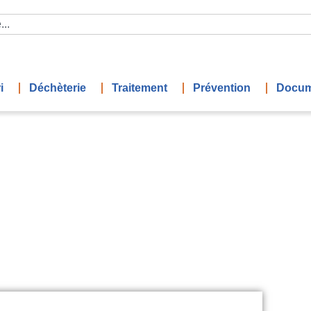
i
Déchèterie
Traitement
Prévention
Docum
re du jour comité 18/11/