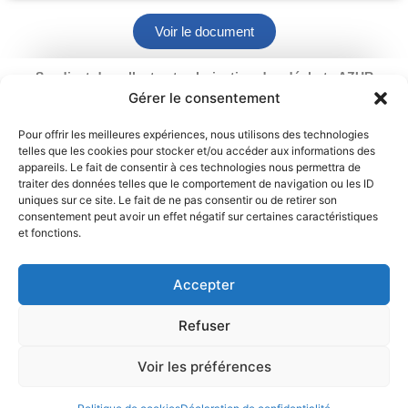
Voir le document
Syndicat de collecte et valorisation des déchets AZUR
Ouverture : du lundi au vendredi
Gérer le consentement
de 9 h à 12 h 30 et de 13 h 30 à 17 h
2 rue du Chemin Vert – 95100 Argenteuil
Pour offrir les meilleures expériences, nous utilisons des technologies
telles que les cookies pour stocker et/ou accéder aux informations des
01 34 11 70 31
appareils. Le fait de consentir à ces technologies nous permettra de
traiter des données telles que le comportement de navigation ou les ID
Mentions légales
Politique de cookies
uniques sur ce site. Le fait de ne pas consentir ou de retirer son
consentement peut avoir un effet négatif sur certaines caractéristiques
et fonctions.
Déclaration de confidentialité
Contact
Accepter
Refuser
Voir les préférences