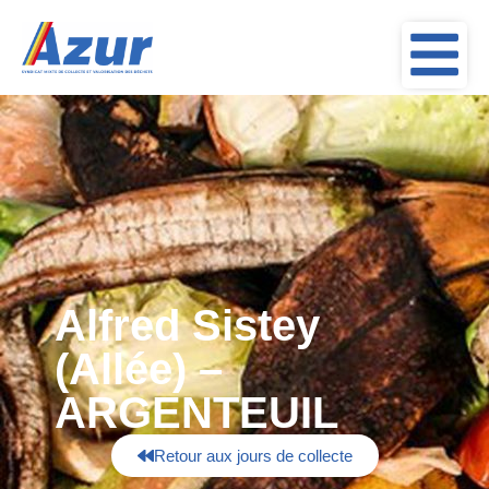
Alfred Sistey
(Allée) –
ARGENTEUIL
Retour aux jours de collecte