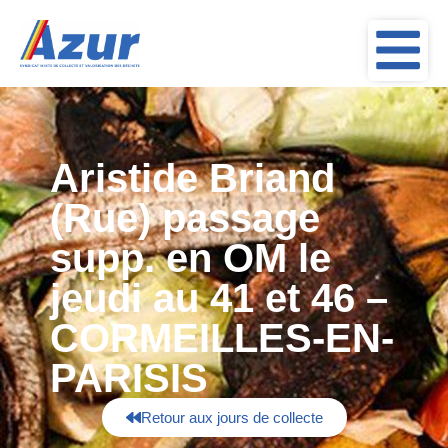
Aristide Briand
(Rue) passage
supp. en OM le
jeudi au 41 et 46 –
CORMEILLES-EN-
PARISIS
Retour aux jours de collecte