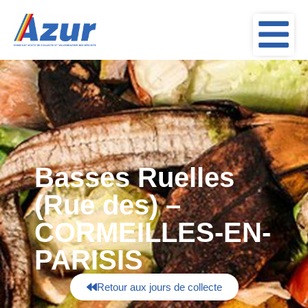
Basses Ruelles
(Rue des) –
CORMEILLES-EN-
PARISIS
Retour aux jours de collecte