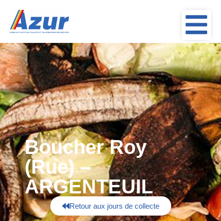
Boucher Roy
(Rue) –
ARGENTEUIL
Retour aux jours de collecte