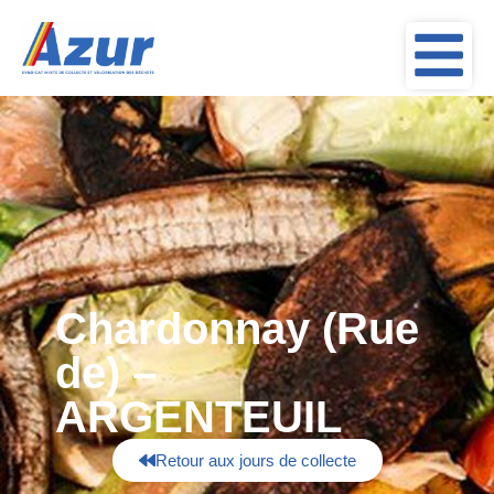
Chardonnay (Rue
de) –
ARGENTEUIL
Retour aux jours de collecte