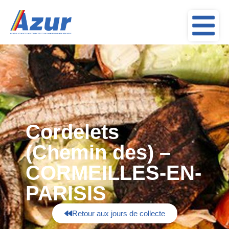
Cordelets
(Chemin des) –
CORMEILLES-EN-
PARISIS
Retour aux jours de collecte