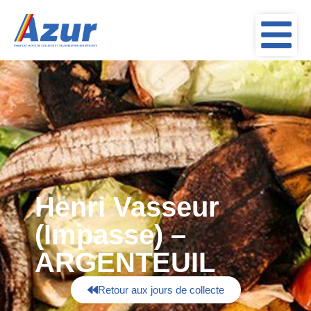
Henri Vasseur
(Impasse) –
ARGENTEUIL
Retour aux jours de collecte