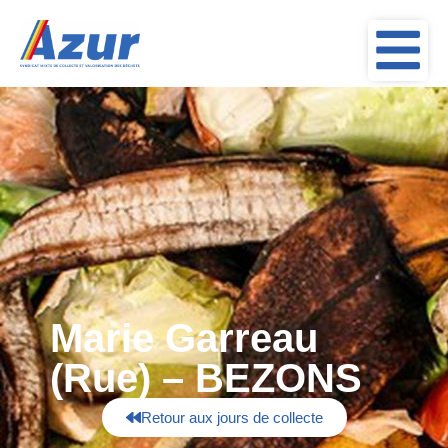
Marie Garreau
(Rue) – BEZONS
Retour aux jours de collecte