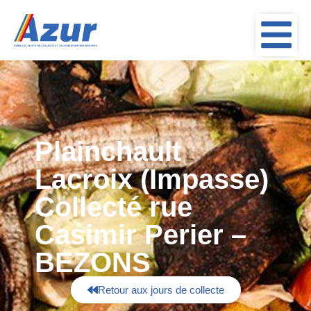
Plainchault
Lacroix (Impasse)
Collecté rue
Casimir Perier –
BEZONS
Retour aux jours de collecte