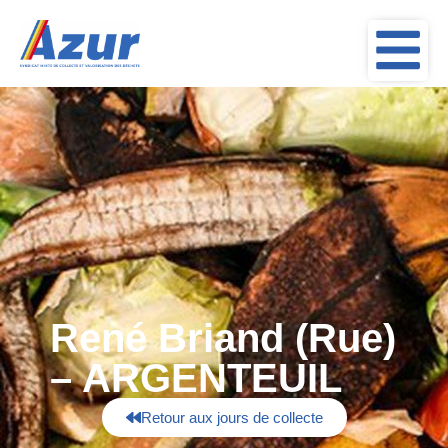
René Briand (Rue)
– ARGENTEUIL
Retour aux jours de collecte