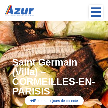
Saint Germain
(Villa) –
CORMEILLES-EN-
PARISIS
Retour aux jours de collecte