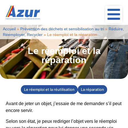
Accueil
»
Prévention des déchets et sensibilisation au tri
»
Réduire,
Réemployer, Recycler
»
Le réemploi et la réparation
Le réemploi et la
réparation
Le réemploi et la réutilisation
La réparation
Avant de jeter un objet, j’essaie de me demander s’il peut
encore servir.
Selon son état, je peux rediriger l’objet vers le réemploi