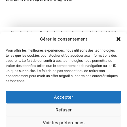
Syndicat de collecte et valorisation des déchets AZUR
Ouverture : du lundi au vendredi
Gérer le consentement
de 9 h à 12 h 30 et de 13 h 30 à 17 h
2 rue du Chemin Vert – 95100 Argenteuil
Pour offrir les meilleures expériences, nous utilisons des technologies
telles que les cookies pour stocker et/ou accéder aux informations des
01 34 11 70 31
appareils. Le fait de consentir à ces technologies nous permettra de
traiter des données telles que le comportement de navigation ou les ID
Mentions légales
Politique de cookies
uniques sur ce site. Le fait de ne pas consentir ou de retirer son
consentement peut avoir un effet négatif sur certaines caractéristiques
et fonctions.
Déclaration de confidentialité
Contact
Accepter
Refuser
Voir les préférences
☰ Sommaire